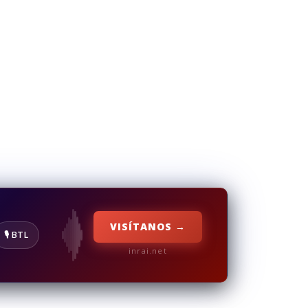
VISÍTANOS →
🎙️ BTL
inrai.net