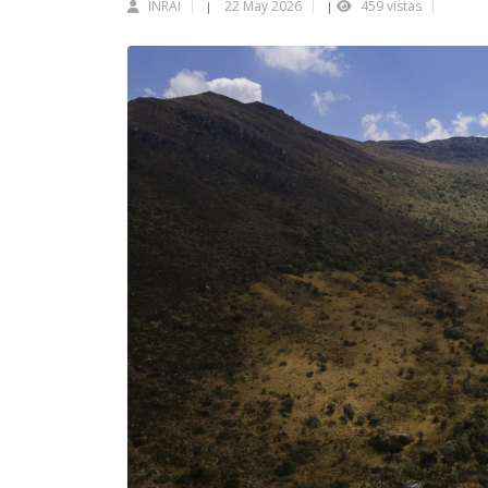
INRAI
22 May 2026
459 vistas
|
|