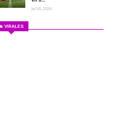
en s...
Jul 30, 2026
🔥 VIRALES