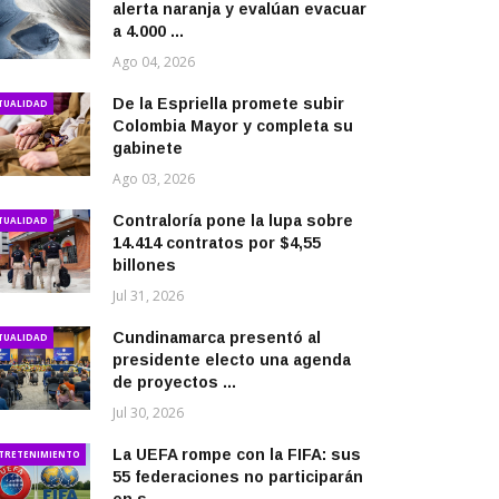
alerta naranja y evalúan evacuar
a 4.000 ...
Ago 04, 2026
De la Espriella promete subir
TUALIDAD
Colombia Mayor y completa su
gabinete
Ago 03, 2026
Contraloría pone la lupa sobre
TUALIDAD
14.414 contratos por $4,55
billones
Jul 31, 2026
Cundinamarca presentó al
TUALIDAD
presidente electo una agenda
de proyectos ...
Jul 30, 2026
La UEFA rompe con la FIFA: sus
TRETENIMIENTO
55 federaciones no participarán