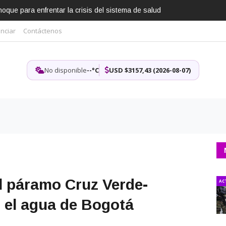
que para enfrentar la crisis del sistema de salud
nciar
Contáctenos
No disponible
--°C
USD $3157,43 (2026-08-07)
l páramo Cruz Verde-
AC
 el agua de Bogotá