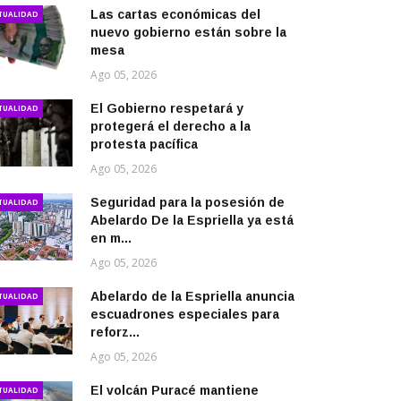
Las cartas económicas del
TUALIDAD
nuevo gobierno están sobre la
mesa
Ago 05, 2026
El Gobierno respetará y
TUALIDAD
protegerá el derecho a la
protesta pacífica
Ago 05, 2026
Seguridad para la posesión de
TUALIDAD
Abelardo De la Espriella ya está
en m...
Ago 05, 2026
Abelardo de la Espriella anuncia
TUALIDAD
escuadrones especiales para
reforz...
Ago 05, 2026
El volcán Puracé mantiene
TUALIDAD