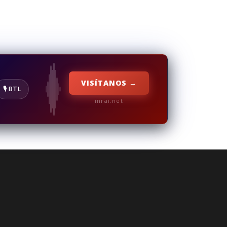
VISÍTANOS →
🎙️ BTL
inrai.net