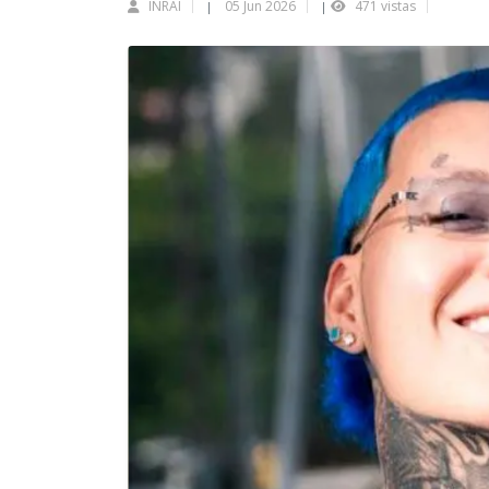
INRAI
05 Jun 2026
471 vistas
|
|