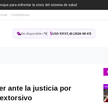
que para enfrentar la crisis del sistema de salud
nciar
Contáctenos
No disponible
--°C
USD $3157,43 (2026-08-07)
 ante la justicia por
DE
extorsivo