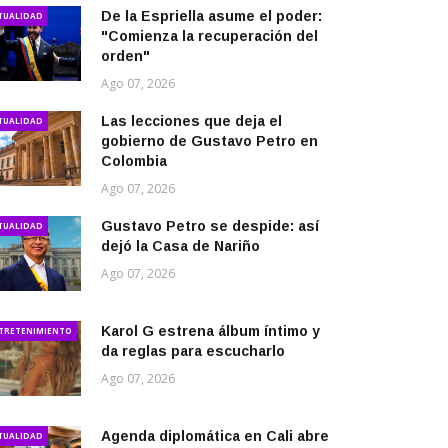
De la Espriella asume el poder:
TUALIDAD
"Comienza la recuperación del
orden"
Ago 07, 2026
Las lecciones que deja el
TUALIDAD
gobierno de Gustavo Petro en
Colombia
Ago 07, 2026
Gustavo Petro se despide: así
TUALIDAD
dejó la Casa de Nariño
Ago 07, 2026
Karol G estrena álbum íntimo y
TRETENIMIENTO
da reglas para escucharlo
Ago 07, 2026
Agenda diplomática en Cali abre
TUALIDAD