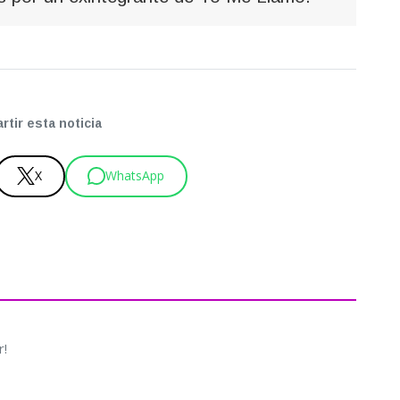
tir esta noticia
X
WhatsApp
r!