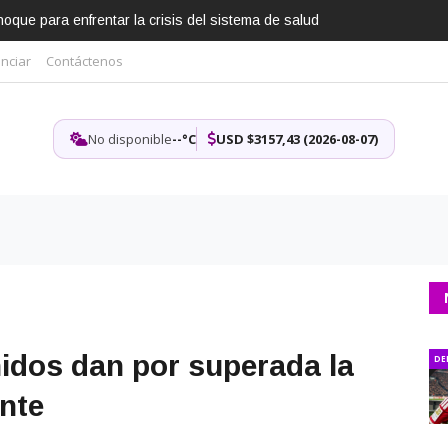
que para enfrentar la crisis del sistema de salud
nciar
Contáctenos
No disponible
--°C
USD $3157,43 (2026-08-07)
idos dan por superada la
DE
ente