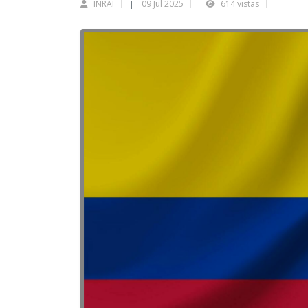
INRAI
09 Jul 2025
614 vistas
|
|