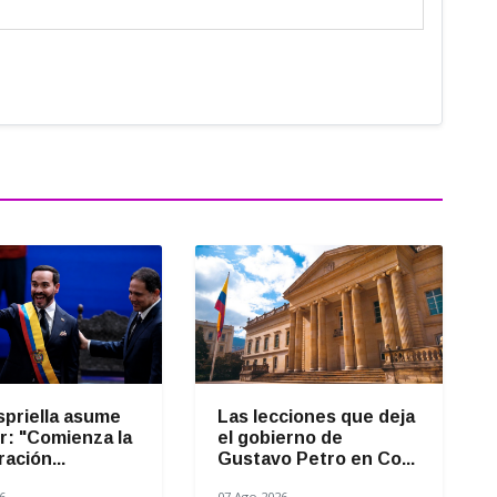
spriella asume
Las lecciones que deja
r: "Comienza la
el gobierno de
ación...
Gustavo Petro en Co...
6
07 Ago 2026