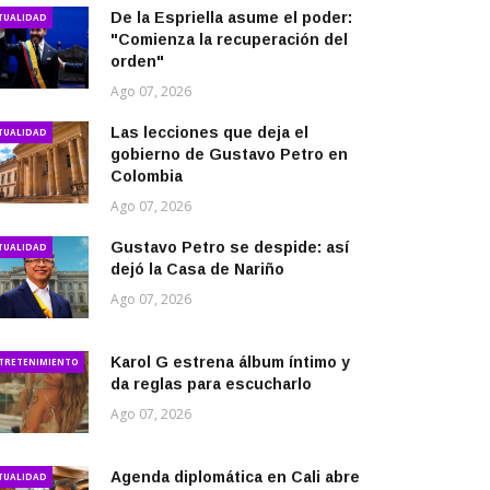
De la Espriella asume el poder:
TUALIDAD
"Comienza la recuperación del
orden"
Ago 07, 2026
Las lecciones que deja el
TUALIDAD
gobierno de Gustavo Petro en
Colombia
Ago 07, 2026
Gustavo Petro se despide: así
TUALIDAD
dejó la Casa de Nariño
Ago 07, 2026
Karol G estrena álbum íntimo y
TRETENIMIENTO
da reglas para escucharlo
Ago 07, 2026
Agenda diplomática en Cali abre
TUALIDAD