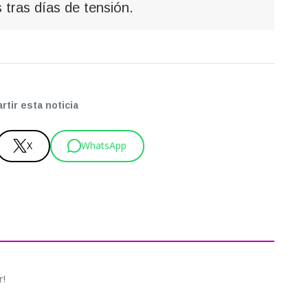
 tras días de tensión.
tir esta noticia
X
WhatsApp
r!