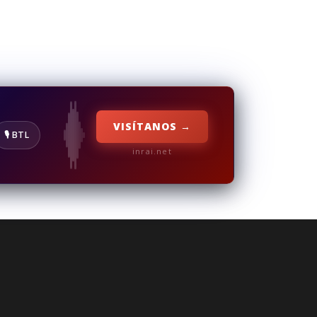
VISÍTANOS →
🎙️ BTL
inrai.net