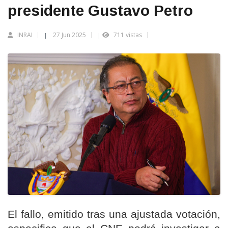
presidente Gustavo Petro
INRAI
27 Jun 2025
711 vistas
|
|
El fallo, emitido tras una ajustada votación,