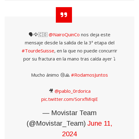
🗣🦅🇨🇴
@NairoQuinCo
nos deja este
mensaje desde la salida de la 3ª etapa del
#TourdeSuisse
, en la que no puede concurrir
por su fractura en la mano tras caída ayer ⤵️
Mucho ánimo 😢🙏
#RodamosJuntos
🎥
@pablo_0rdorica
pic.twitter.com/SorxfMIqiE
— Movistar Team
(@Movistar_Team)
June 11,
2024