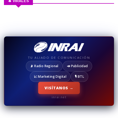
🔥 VIRALES
TU ALIADO DE COMUNICACIÓN
📡 Radio Regional
📣 Publicidad
📈 Marketing Digital
🎙️ BTL
VISÍTANOS →
inrai.net