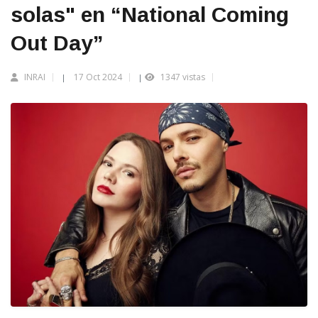
solas" en “National Coming
Out Day”
INRAI
17 Oct 2024
1347 vistas
|
|