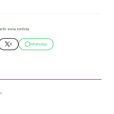
tir esta noticia
X
WhatsApp
r!