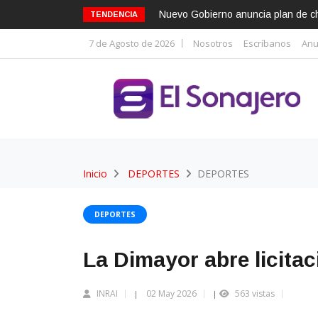
Nuevo Gobierno anuncia plan de cho
TENDENCIA
7 de Agosto de 2026
Nosotros
Escríbanos
Anu
Inicio
DEPORTES
DEPORTES
DEPORTES
La Dimayor abre licitac
INRAI
02 May 2026
563 vistas
|
|