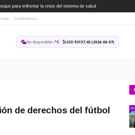
que para enfrentar la crisis del sistema de salud
nciar
Contáctenos
No disponible
--°C
USD $3157,43 (2026-08-07)
ión de derechos del fútbol
AC