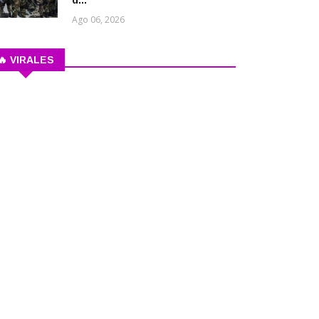
d...
Ago 06, 2026
🔥 VIRALES