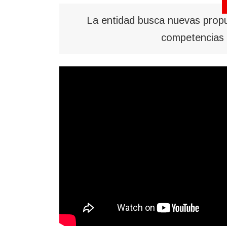
La entidad busca nuevas propue
competencias 