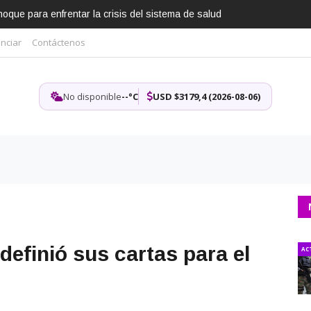
que para enfrentar la crisis del sistema de salud
nciar
Contáctenos
No disponible
--°C
USD $3179,4 (2026-08-06)
definió sus cartas para el
AC