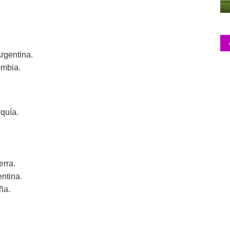
gentina.
ombia.
quía.
rra.
ntina.
ña.