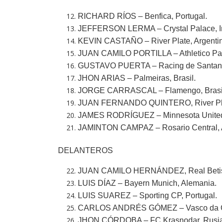
RICHARD RÍOS – Benfica, Portugal.
JEFFERSON LERMA – Crystal Palace, In
KEVIN CASTAÑO – River Plate, Argenti
JUAN CAMILO PORTILLA – Athletico Par
GUSTAVO PUERTA – Racing de Santand
JHON ARIAS – Palmeiras, Brasil.
JORGE CARRASCAL – Flamengo, Brasi
JUAN FERNANDO QUINTERO, River Plat
JAMES RODRÍGUEZ – Minnesota United 
JAMINTON CAMPAZ – Rosario Central, A
DELANTEROS
JUAN CAMILO HERNÁNDEZ, Real Betis
LUIS DÍAZ – Bayern Munich, Alemania.
LUIS SUAREZ – Sporting CP, Portugal.
CARLOS ANDRÉS GÓMEZ – Vasco da Ga
JHON CÓRDOBA – FC Krasnodar, Rusia