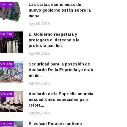
Las cartas económicas del
TUALIDAD
nuevo gobierno están sobre la
mesa
Ago 05, 2026
El Gobierno respetará y
TUALIDAD
protegerá el derecho a la
protesta pacífica
Ago 05, 2026
Seguridad para la posesión de
TUALIDAD
Abelardo De la Espriella ya está
en m...
Ago 05, 2026
Abelardo de la Espriella anuncia
TUALIDAD
escuadrones especiales para
reforz...
Ago 05, 2026
El volcán Puracé mantiene
TUALIDAD