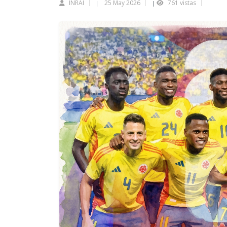
INRAI
25 May 2026
761 vistas
|
|