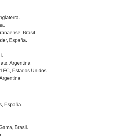
glaterra.
na.
anaense, Brasil.
er, España.
l.
e, Argentina.
FC, Estados Unidos.
rgentina.
, España.
ma, Brasil.
.