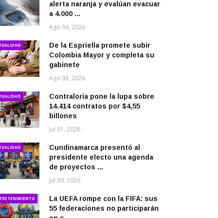
alerta naranja y evalúan evacuar
a 4.000 ...
Ago 04, 2026
De la Espriella promete subir
TUALIDAD
Colombia Mayor y completa su
gabinete
Ago 03, 2026
Contraloría pone la lupa sobre
TUALIDAD
14.414 contratos por $4,55
billones
Jul 31, 2026
Cundinamarca presentó al
TUALIDAD
presidente electo una agenda
de proyectos ...
Jul 30, 2026
La UEFA rompe con la FIFA: sus
TRETENIMIENTO
55 federaciones no participarán