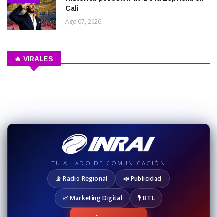
Cali
Ago 07, 2026
🔥 VIRALES
TU ALIADO DE COMUNICACIÓN
📡 Radio Regional
📣 Publicidad
📈 Marketing Digital
🎙️ BTL