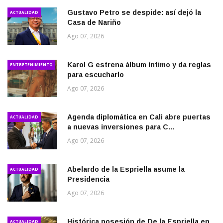
Gustavo Petro se despide: así dejó la
ACTUALIDAD
Casa de Nariño
Ago 07, 2026
Karol G estrena álbum íntimo y da reglas
ENTRETENIMIENTO
para escucharlo
Ago 07, 2026
Agenda diplomática en Cali abre puertas
ACTUALIDAD
a nuevas inversiones para C...
Ago 07, 2026
Abelardo de la Espriella asume la
ACTUALIDAD
Presidencia
Ago 07, 2026
Histórica posesión de De la Espriella en
ACTUALIDAD