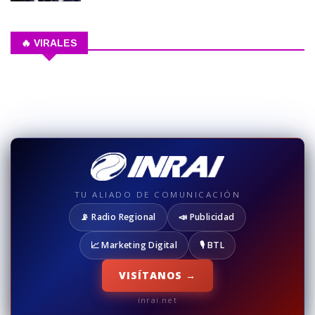
🔥 VIRALES
TU ALIADO DE COMUNICACIÓN
📡 Radio Regional
📣 Publicidad
📈 Marketing Digital
🎙️ BTL
VISÍTANOS →
inrai.net