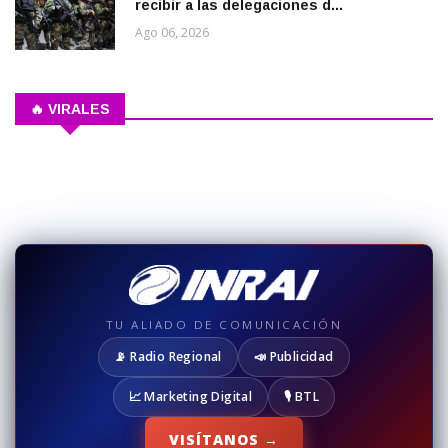
recibir a las delegaciones d...
Ago 06, 2026
🔥 VIRALES
TU ALIADO DE COMUNICACIÓN
📡 Radio Regional
📣 Publicidad
📈 Marketing Digital
🎙️ BTL
VISÍTANOS →