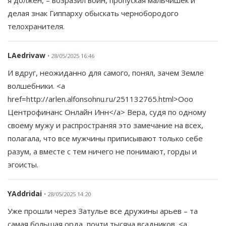
я должен, – возразил воин, пропуская мальчишек и
делая знак Гиппарху обыскать чернобородого
телохранителя.
LAedrivaw
• 28/05/2025 16:46
И вдруг, неожиданно для самого, понял, зачем Земле
волшебники. <a
href=http://arlen.alfonsohnu.ru/251132765.html>Ооо
Центрофинанс Онлайн Инн</a> Вера, судя по одному
своему мужу и распространяя это замечание на всех,
полагала, что все мужчины приписывают только себе
разум, а вместе с тем ничего не понимают, горды и
эгоисты.
YAddridai
• 28/05/2025 14:20
Уже прошли через Затулье все дружины арьев – та
самая большая орда, почти тысяча всадников. <a