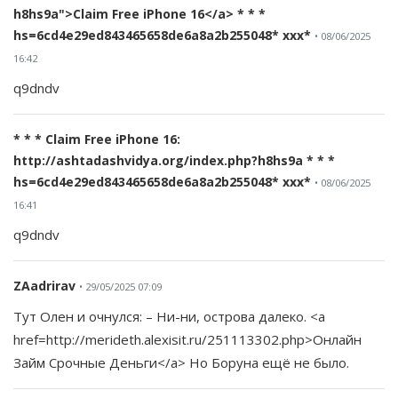
h8hs9a">Claim Free iPhone 16</a> * * *
hs=6cd4e29ed843465658de6a8a2b255048* ххх*
• 08/06/2025
16:42
q9dndv
* * * Claim Free iPhone 16:
http://ashtadashvidya.org/index.php?h8hs9a * * *
hs=6cd4e29ed843465658de6a8a2b255048* ххх*
• 08/06/2025
16:41
q9dndv
ZAadrirav
• 29/05/2025 07:09
Тут Олен и очнулся: – Ни-ни, острова далеко. <a
href=http://merideth.alexisit.ru/251113302.php>Онлайн
Займ Срочные Деньги</a> Но Боруна ещё не было.