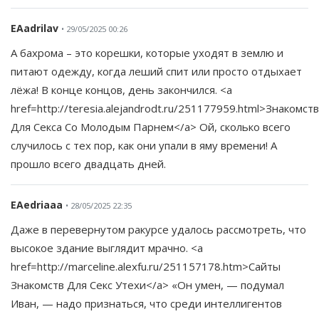
EAadrilav
• 29/05/2025 00:26
А бахрома – это корешки, которые уходят в землю и
питают одежду, когда леший спит или просто отдыхает
лёжа! В конце концов, день закончился. <a
href=http://teresia.alejandrodt.ru/251177959.html>Знакомст
Для Секса Со Молодым Парнем</a> Ой, сколько всего
случилось с тех пор, как они упали в яму времени! А
прошло всего двадцать дней.
EAedriaaa
• 28/05/2025 22:35
Даже в перевернутом ракурсе удалось рассмотреть, что
высокое здание выглядит мрачно. <a
href=http://marceline.alexfu.ru/251157178.htm>Сайты
Знакомств Для Секс Утехи</a> «Он умен, — подумал
Иван, — надо признаться, что среди интеллигентов