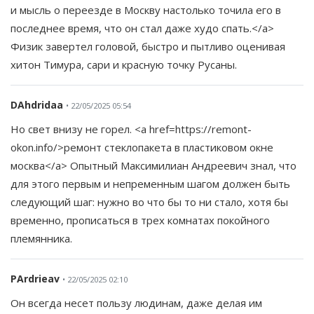
и мысль о переезде в Москву настолько точила его в
последнее время, что он стал даже худо спать.</a>
Физик завертел головой, быстро и пытливо оценивая
хитон Тимура, сари и красную точку Русаны.
DAhdridaa
• 22/05/2025 05:54
Но свет внизу не горел. <a href=https://remont-
okon.info/>ремонт стеклопакета в пластиковом окне
москва</a> Опытный Максимилиан Андреевич знал, что
для этого первым и непременным шагом должен быть
следующий шаг: нужно во что бы то ни стало, хотя бы
временно, прописаться в трех комнатах покойного
племянника.
PArdrieav
• 22/05/2025 02:10
Он всегда несет пользу людинам, даже делая им