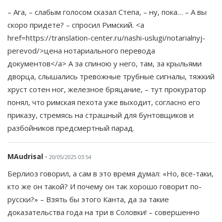
– Ага, – слабым голосом сказал Степа, – ну, пока… – А вы
скоро придете? – спросил Римский. <a
href=https://translation-center.ru/nashi-uslugi/notarialnyj-
perevod/>цена нотариального перевода
документов</a> А за спиною у него, там, за крыльями
дворца, слышались тревожные трубные сигналы, тяжкий
хруст сотен ног, железное бряцание, – тут прокуратор
понял, что римская пехота уже выходит, согласно его
приказу, стремясь на страшный для бунтовщиков и
разбойников предсмертный парад.
MAudrisal
• 20/05/2025 03:54
Берлиоз говорил, а сам в это время думал: «Но, все-таки,
кто же он такой? И почему он так хорошо говорит по-
русски?» – Взять бы этого Канта, да за такие
доказательства года на три в Соловки! – совершенно