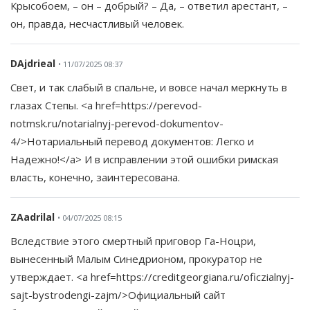
Крысобоем, – он – добрый? – Да, – ответил арестант, –
он, правда, несчастливый человек.
DAjdrieal
• 11/07/2025 08:37
Свет, и так слабый в спальне, и вовсе начал меркнуть в
глазах Степы. <a href=https://perevod-
notmsk.ru/notarialnyj-perevod-dokumentov-
4/>Нотариальный перевод документов: Легко и
Надежно!</a> И в исправлении этой ошибки римская
власть, конечно, заинтересована.
ZAadrilal
• 04/07/2025 08:15
Вследствие этого смертный приговор Га-Ноцри,
вынесенный Малым Синедрионом, прокуратор не
утверждает. <a href=https://creditgeorgiana.ru/oficzialnyj-
sajt-bystrodengi-zajm/>Официальный сайт