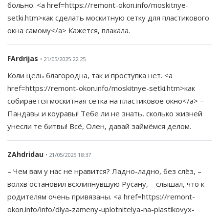
больно. <a href=https://remont-okon.info/moskitnye-
setki.htm>как сделать москитную сетку для пластикового
окна самому</a> Кажется, плакала.
FArdrijas
• 21/05/2025 22:25
Коли цель благородна, так и проступка нет. <a
href=https://remont-okon.info/moskitnye-setki.htm>как
собирается москитная сетка на пластиковое окно</a> –
Пандавы и коуравы! Тебе ли не знать, сколько жизней
унесли те битвы! Всё, Олен, давай займёмся делом.
ZAhdridau
• 21/05/2025 18:37
– Чем вам у нас не нравится? Ладно-ладно, без слёз, –
волхв остановил всхлипнувшую Русану, – слышал, что к
родителям очень привязаны. <a href=https://remont-
okon.info/info/dlya-zameny-uplotnitelya-na-plastikovyx-