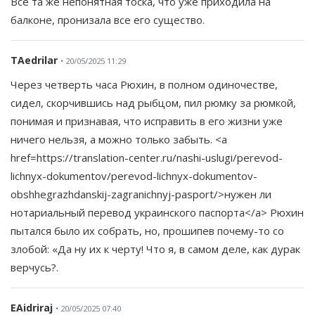
Все та же непонятная тоска, что уже приходила на
балконе, пронизала все его существо.
TAedrilar
• 20/05/2025 11:29
Через четверть часа Рюхин, в полном одиночестве,
сидел, скорчившись над рыбцом, пил рюмку за рюмкой,
понимая и признавая, что исправить в его жизни уже
ничего нельзя, а можно только забыть. <a
href=https://translation-center.ru/nashi-uslugi/perevod-
lichnyx-dokumentov/perevod-lichnyx-dokumentov-
obshhegrazhdanskij-zagranichnyj-pasport/>нужен ли
нотариальный перевод украинского паспорта</a> Рюхин
пытался было их собрать, но, прошипев почему-то со
злобой: «Да ну их к черту! Что я, в самом деле, как дурак
верчусь?.
EAidriraj
• 20/05/2025 07:40