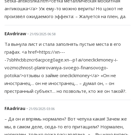
setka-antikoshka.htm>сетка металлическая москитная
антикошка</a> Уж ему-то можно верить! Но цокот не
произвёл ожидаемого эффекта: – Жалуется на плен, да.
EAvdriraw
• 21/05/2025 06:58
Та вынула лист и стала заполнять пустые места в его
графах. <a href=https://xn---
-7sbhhcbbzncr6acpceg0age.xn--p1ai/oneclickmoney-i-
vozmozhnost-planirovaniya-svoego-finansovogo-
potoka/>отзывы о займе oneclickmoney</a> «Он не
иностранец… он не иностранец… – думал он, – он
престранный субъект… но позвольте, кто же он такой?.
FAadrirau
• 21/05/2025 03:06
– Да он и впрямь нормален? Вот чепуха какая! Зачем же
мы, в самом деле, сюда-то его притащили? Нормален,
нормален, только рожа расцарапана…» – Вы находитесь,