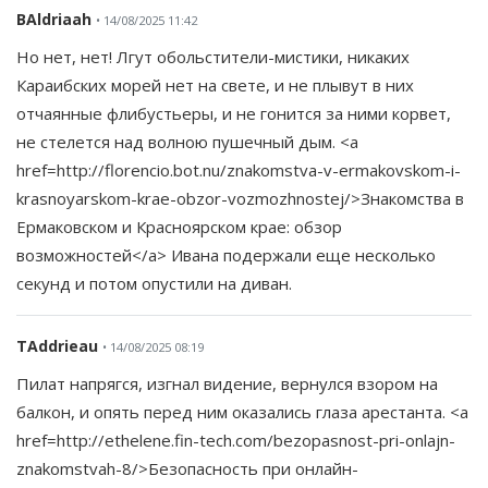
BAldriaah
• 14/08/2025 11:42
Но нет, нет! Лгут обольстители-мистики, никаких
Караибских морей нет на свете, и не плывут в них
отчаянные флибустьеры, и не гонится за ними корвет,
не стелется над волною пушечный дым. <a
href=http://florencio.bot.nu/znakomstva-v-ermakovskom-i-
krasnoyarskom-krae-obzor-vozmozhnostej/>Знакомства в
Ермаковском и Красноярском крае: обзор
возможностей</a> Ивана подержали еще несколько
секунд и потом опустили на диван.
TAddrieau
• 14/08/2025 08:19
Пилат напрягся, изгнал видение, вернулся взором на
балкон, и опять перед ним оказались глаза арестанта. <a
href=http://ethelene.fin-tech.com/bezopasnost-pri-onlajn-
znakomstvah-8/>Безопасность при онлайн-