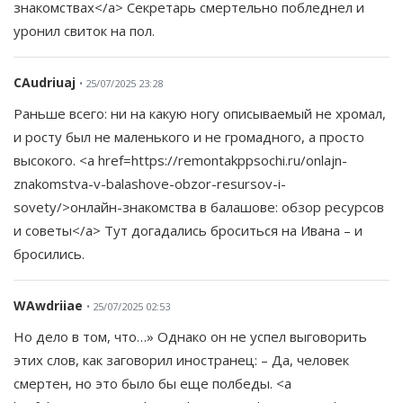
знакомствах</a> Секретарь смертельно побледнел и
уронил свиток на пол.
CAudriuaj
• 25/07/2025 23:28
Раньше всего: ни на какую ногу описываемый не хромал,
и росту был не маленького и не громадного, а просто
высокого. <a href=https://remontakppsochi.ru/onlajn-
znakomstva-v-balashove-obzor-resursov-i-
sovety/>онлайн-знакомства в балашове: обзор ресурсов
и советы</a> Тут догадались броситься на Ивана – и
бросились.
WAwdriiae
• 25/07/2025 02:53
Но дело в том, что…» Однако он не успел выговорить
этих слов, как заговорил иностранец: – Да, человек
смертен, но это было бы еще полбеды. <a