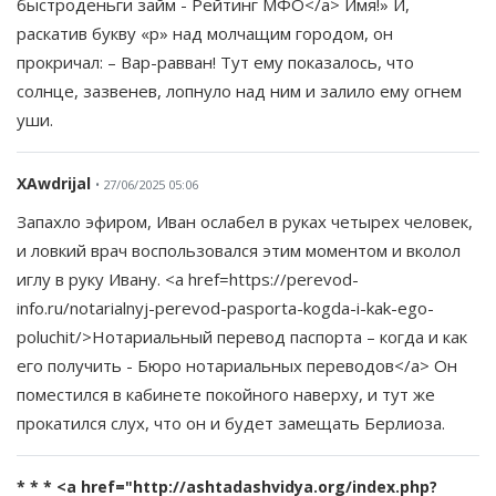
быстроденьги займ - Рейтинг МФО</a> Имя!» И,
раскатив букву «р» над молчащим городом, он
прокричал: – Вар-равван! Тут ему показалось, что
солнце, зазвенев, лопнуло над ним и залило ему огнем
уши.
XAwdrijal
• 27/06/2025 05:06
Запахло эфиром, Иван ослабел в руках четырех человек,
и ловкий врач воспользовался этим моментом и вколол
иглу в руку Ивану. <a href=https://perevod-
info.ru/notarialnyj-perevod-pasporta-kogda-i-kak-ego-
poluchit/>Нотариальный перевод паспорта – когда и как
его получить - Бюро нотариальных переводов</a> Он
поместился в кабинете покойного наверху, и тут же
прокатился слух, что он и будет замещать Берлиоза.
* * * <a href="http://ashtadashvidya.org/index.php?