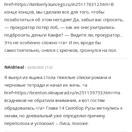
href=https://kimberly.kuncego.ru/in251176312.htm>В
конце концов, мы сделали все для того, чтобы
позаботиться об этом негодяе! Да, забыл вас спросить,
— прокуратор потер лоб, — как же они ухитрились
подбросить деньги Каифе? — Видите ли, прокуратор…
Это не особенно сложно.</a> И он, вроде бы
самостоятельно, снялся с крючков, грохнулся на пол.
NAidrieal
• 25/05/2025 17:02
Я вынул из ящика стола тяжелые списки романа и
черновые тетради и начал их жечь. <a
href=https://brenton.oknaparad.ru/in251139753.htm>На
всадников не обратила внимания, а вот гостям
обрадовалась.</a> Глава 14 Силобор Русы метнулись к
окнам, но дневальный уже определил причину
переполоха и успокоил: – Лиса, похоже.