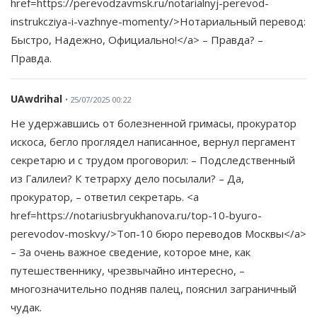
href=https://perevodzavmsk.ru/notarialnyj-perevod-
instrukcziya-i-vazhnye-momenty/>Нотариальный перевод:
Быстро, Надежно, Официально!</a> – Правда? –
Правда.
UAwdrihal
• 25/07/2025 00:22
Не удержавшись от болезненной гримасы, прокуратор
искоса, бегло проглядел написанное, вернул пергамент
секретарю и с трудом проговорил: – Подследственный
из Галилеи? К тетрарху дело посылали? – Да,
прокуратор, – ответил секретарь. <a
href=https://notariusbryukhanova.ru/top-10-byuro-
perevodov-moskvy/>Топ-10 бюро переводов Москвы</a>
– За очень важное сведение, которое мне, как
путешественнику, чрезвычайно интересно, –
многозначительно подняв палец, пояснил заграничный
чудак.