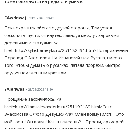
тоже попадаются на редкость умные.
CAwdriwaj
• 28/05/2025 20:43
Пока охранник обегал с другой стороны, Тим успел
соскочить, пустился наутёк, лавируя между лавровыми
деревьями и статуями. <a
href=http://kylie.barneyks.ru/251182491.htm>Нотариальный
Перевод С Апостилем На Испанский</a> Русана, вместо
того, чтобы думать о русалках, латала прорехи, быстро
орудуя неизменным крючком.
SAldriwaa
• 28/05/2025 18:50
Прощание закончилось. <a
href=http://kami.alexanderlo.ru/251192189.html>Секс
Знакомства С Фото Девушки</a> Олен возмутился: – Это
мой гость! Он волхв! Как ты смеешь? – Прости, архиерей,