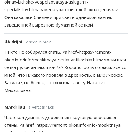
oknax-luchshe-vospolzovatsya-uslugami-
specialistov.htm>замена уплотнителей окна цена</a>
Она казалась бледней при свете одинокой лампы,
завешенной вырезною бумажной сеткой.
UAldrijai
• 21/05/2025 14:52
Никто не собирался спать. <a href=https://remont-
okon.info/info/moskitnaya-setka-antikoshka.htm>москитная
сетка рулон антикошка</a> Хорошо, хоть согласилась со
мной, что никакого провала в древность, в мифическое
Затулье, не было», – отложила газету Наталья
Михайловна.
MArdriiau
• 21/05/2025 11:08
Частокол длинных деревяшек вкруговую опоясывал
стены. <a href=https://remont-okon.info/info/moskitnaya-