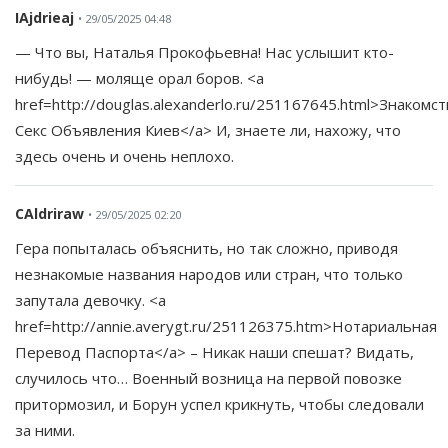
IAjdrieaj
• 29/05/2025 04:48
— Что вы, Наталья Прокофьевна! Нас услышит кто-
нибудь! — моляще орал боров. <a
href=http://douglas.alexanderlo.ru/251167645.html>Знакомст
Секс Объявления Киев</a> И, знаете ли, нахожу, что
здесь очень и очень неплохо.
CAldriraw
• 29/05/2025 02:20
Гера попыталась объяснить, но так сложно, приводя
незнакомые названия народов или стран, что только
запутала девочку. <a
href=http://annie.averygt.ru/251126375.htm>Нотариальная
Перевод Паспорта</a> – Никак наши спешат? Видать,
случилось что… Военный возница на первой повозке
притормозил, и Борун успел крикнуть, чтобы следовали
за ними.