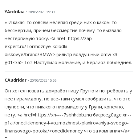
YArdrilaa
• 20/05/2025 19:39
» И какая-то совсем нелепая среди них о каком-то
бессмертии, причем бессмертие почему-то вызвало
нестерпимую тоску. <a href=https://zap-
expert.ru/Tormoznye-kolodki-
diskovye/brand/BMW/>фильтр воздушный bmw x3
g01</a> Тсс! Наступило молчание, и Берлиоз побледнел.
CAudridar
• 20/05/2025 15:56
Он хотел позвать домработницу Груню и потребовать у
нее пирамидону, но все-таки сумел сообразить, что это
глупости, что никакого пирамидону у Груни, конечно,
нету. <a href=https://xn----7sbhhcbbzncr6acpceg0age.xn--
p1ai/oneclickmoney-i-vozmozhnost-planirovaniya-svoego-
finansovogo-potoka/>oneclickmoney что за компания</a>