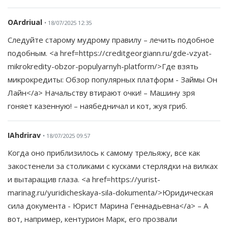
OArdriual
• 18/07/2025 12:35
Следуйте старому мудрому правилу – лечить подобное
подобным. <a href=https://creditgeorgiann.ru/gde-vzyat-
mikrokredity-obzor-populyarnyh-platform/>Где взять
микрокредиты: Обзор популярных платформ - Займы Он
Лайн</a> Начальству втирают очки! – Машину зря
гоняет казенную! – наябедничал и кот, жуя гриб.
IAhdrirav
• 18/07/2025 09:57
Когда оно приблизилось к самому трельяжу, все как
закостенели за столиками с кусками стерлядки на вилках
и вытаращив глаза. <a href=https://yurist-
marinag.ru/yuridicheskaya-sila-dokumenta/>Юридическая
сила документа - Юрист Марина Геннадьевна</a> – А
вот, например, кентурион Марк, его прозвали