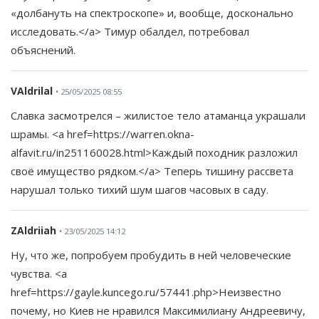
«долбануть на спектроскопе» и, вообще, досконально
исследовать.</a> Тимур обалдел, потребовал
объяснений.
VAldrilal
• 25/05/2025 08:55
Славка засмотрелся – жилистое тело атаманца украшали
шрамы. <a href=https://warren.okna-
alfavit.ru/in251160028.html>Каждый походник разложил
своё имущество рядком.</a> Теперь тишину рассвета
нарушал только тихий шум шагов часовых в саду.
ZAldriiah
• 23/05/2025 14:12
Ну, что же, попробуем пробудить в ней человеческие
чувства. <a
href=https://gayle.kuncego.ru/57441.php>Неизвестно
почему, но Киев не нравился Максимилиану Андреевичу,