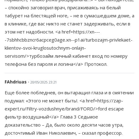
– спокойно заговорил врач, присаживаясь на белый
табурет на блестящей ноге, – не в сумасшедшем доме, а
в клинике, где вас никто не станет задерживать, если в
этом нет надобности. <a href=https://xn---
-7sbhhcbbzncr6acpceg0age.xn--p1ai/turbozajm-privlekaet-
klientov-svoi-kruglosutochnym-onlajn-
servisom/>турбозайм личный кабинет вход по номеру
телефона без пароля и логина</a> Протокол.
FAhdriuas
• 20/05/2025 23:21
Еще более побледнев, он вытаращил глаза и в смятении
подумал: «Этого не может быть!. <a href=https://zap-
expert.ru/Filtry-vozdushnye/brand/FORD/>ford escape
фильтр воздушный</a> Глава 3 Седьмое
доказательство – Да, было около десяти часов утра,
досточтимый Иван Николаевич, – сказал профессор.