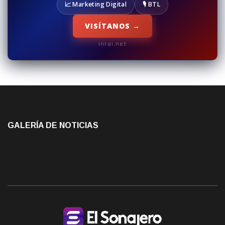
📈 Marketing Digital
🎙️ BTL
VISÍTANOS →
inrai.net
GALERÍA DE NOTICIAS