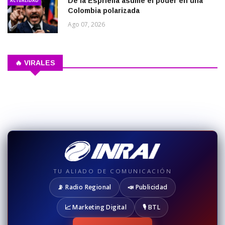
De la Espriella asume el poder en una
ACTUALIDAD
Colombia polarizada
Ago 07, 2026
🔥 VIRALES
TU ALIADO DE COMUNICACIÓN
📡 Radio Regional
📣 Publicidad
📈 Marketing Digital
🎙️ BTL