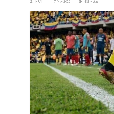
INRAI
17 May 2026
483 vistas
|
|