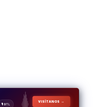
VISÍTANOS →
🎙️ BTL