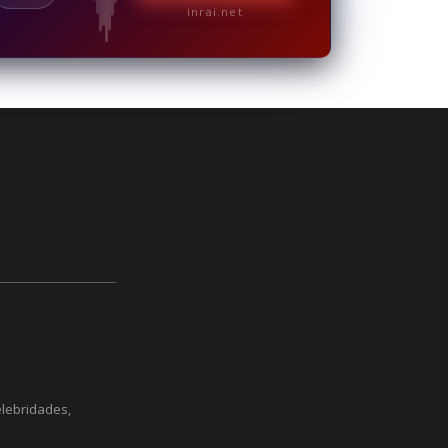
inrai.net
elebridades,