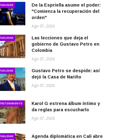
De la Espriella asume el poder:
TUALIDAD
"Comienza la recuperación del
orden"
Ago 07, 2026
Las lecciones que deja el
TUALIDAD
gobierno de Gustavo Petro en
Colombia
Ago 07, 2026
Gustavo Petro se despide: así
TUALIDAD
dejó la Casa de Nariño
Ago 07, 2026
Karol G estrena álbum íntimo y
TRETENIMIENTO
da reglas para escucharlo
Ago 07, 2026
Agenda diplomática en Cali abre
TUALIDAD