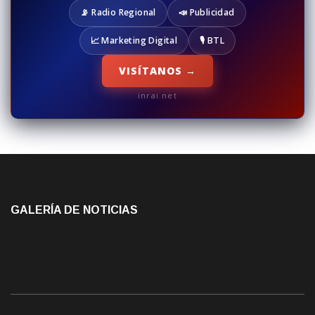
📡 Radio Regional
📣 Publicidad
📈 Marketing Digital
🎙️ BTL
VISÍTANOS →
inrai.net
GALERÍA DE NOTICIAS