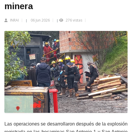
minera
INRAI
06 Jun 2026
276 vistas
|
|
Las operaciones se desarrollaron después de la explosión
registrada en las bocaminas San Antonio 1 y San Antonio