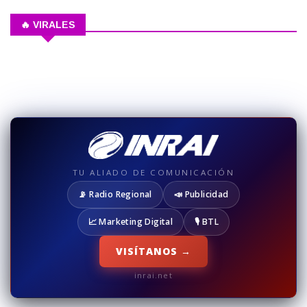
🔥 VIRALES
TU ALIADO DE COMUNICACIÓN
📡 Radio Regional
📣 Publicidad
📈 Marketing Digital
🎙️ BTL
VISÍTANOS →
inrai.net