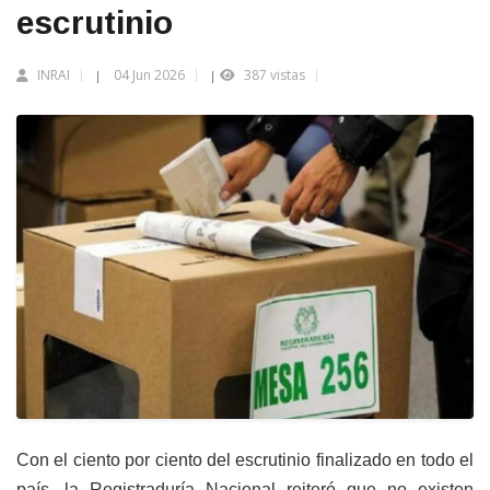
escrutinio
INRAI
04 Jun 2026
387 vistas
|
|
Con el ciento por ciento del escrutinio finalizado en todo el
país, la Registraduría Nacional reiteró que no existen